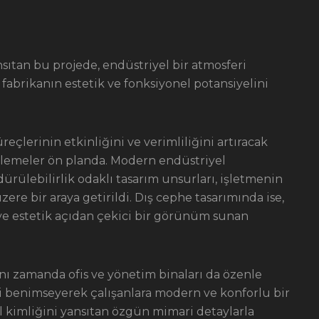
sıtan bu projede, endüstriyel bir atmosferi
 fabrikanın estetik ve fonksiyonel potansiyelini
eçlerinin etkinliğini ve verimliliğini artıracak
nlemeler ön planda. Modern endüstriyel
rülebilirlik odaklı tasarım unsurları, işletmenin
e bir araya getirildi. Dış cephe tasarımında ise,
 estetik açıdan çekici bir görünüm sunan
ynı zamanda ofis ve yönetim binaları da özenle
ini benimseyerek çalışanlara modern ve konforlu bir
 kimliğini yansıtan özgün mimari detaylarla