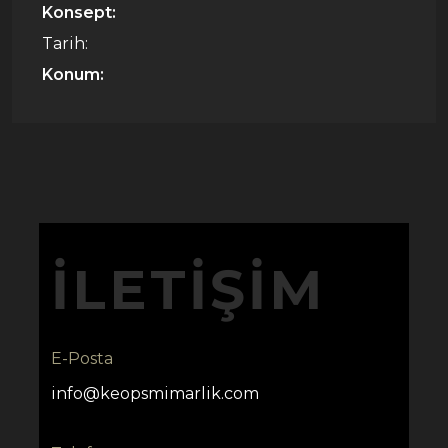
Konsept:
Tarih:
Konum:
İLETIŞIM
E-Posta
info@keopsmimarlik.com