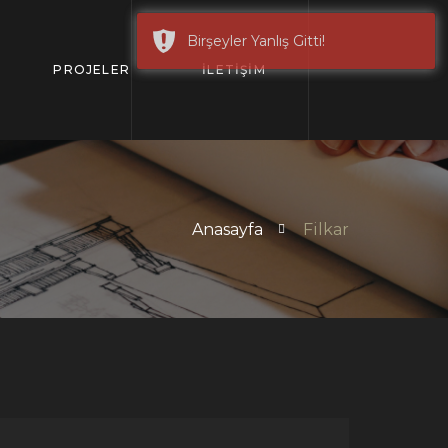
Birşeyler Yanlış Gitti!
PROJELER
İLETİŞİM
Anasayfa
Filkar