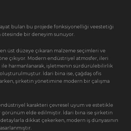
ayat bulan bu projede fonksiyonelliği veestetiği
n ötesinde bir deneyim sunuyor.
i en üst düzeye çıkaran malzeme seçimleri ve
e çıkıyor. Modern endüstriyel atmosfer, ileri
i ile harmanlanarak, işletmenin sürdürülebilirlik
luşturulmuştur. İdari bina ise, çağdaş ofis
narken, şirketin yönetimine modern bir çalışma
endüstriyel karakteri çevresel uyum ve estetikle
r görünüm elde edilmiştir. İdari bina ise şirketin
detaylarla dikkat çekerken, modern iş dünyasının
asarlanmıştır.