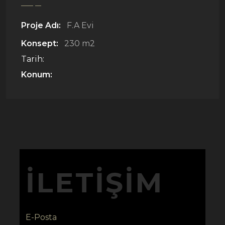
Proje Adı:
F.A Evi
Konsept:
230 m2
Tarih:
Konum:
İLETIŞIM
E-Posta