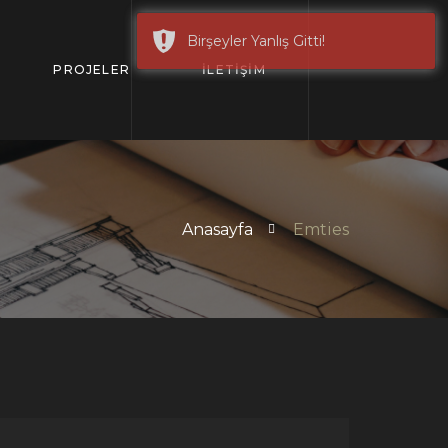
Birşeyler Yanlış Gitti!
PROJELER
İLETİŞİM
Anasayfa
Emties